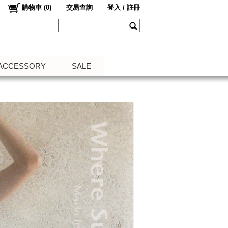
購物車
(
0
)
交易查詢
登入 / 註冊
ACCESSORY
SALE